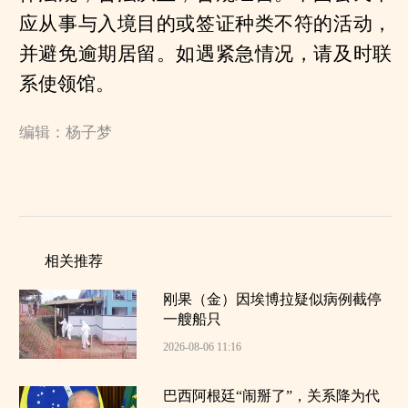
应从事与入境目的或签证种类不符的活动，
并避免逾期居留。如遇紧急情况，请及时联
系使领馆。
编辑：杨子梦
相关推荐
刚果（金）因埃博拉疑似病例截停
一艘船只
2026-08-06 11:16
巴西阿根廷“闹掰了”，关系降为代