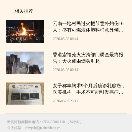
相关推荐
云南一地村民过火把节意外灼伤16
人：盛有可燃液体塑料桶意外倾倒
引发燃烧
2026-08-08 00:44
香港宏福苑火灾跨部门调查最终报
告：大火或由烟头引起
2026-08-08 00:14
女子称丰胸术9个月后确诊乳腺癌，
医美机构：手术不可能引发癌症，
建议走司法途径
2026-08-07 23:11
新黄河新闻报料电话：0531-82061110 （24小时）
公务邮箱：jnbyjtsb@jn.shandong.cn