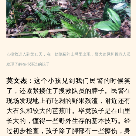
△搜救进入到第13天，在一处隐蔽的山坳里出现，警犬追风和搜救人员
发现了躺在小溪边的孩子
莫文杰：
这个小孩见到我们民警的时候笑
了，还紧紧搂住了搜救队员的脖子。民警在
现场发现地上有吃剩的野果残渣，附近还有
大石头和较大的芭蕉叶。毕竟孩子是在山里
长大的，懂得一些野外生存的基本技巧。经
过初步检查，孩子除了脚部有一些擦伤，身