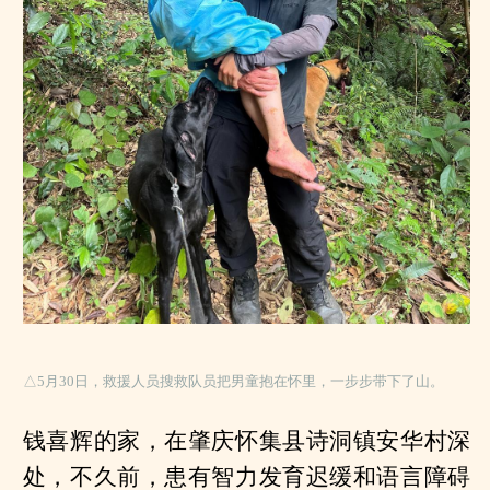
△5月30日，救援人员搜救队员把男童抱在怀里，一步步带下了山。
钱喜辉的家，在肇庆怀集县诗洞镇安华村深
处，不久前，患有智力发育迟缓和语言障碍