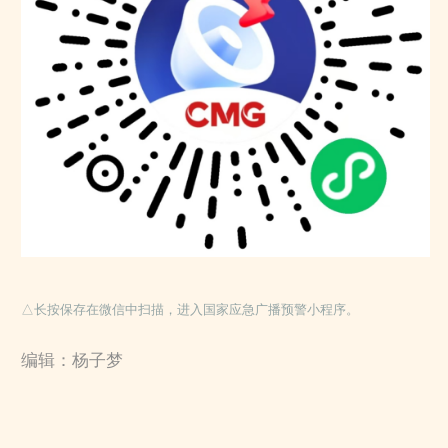
△长按保存在微信中扫描，进入国家应急广播预警小程序。
编辑：杨子梦