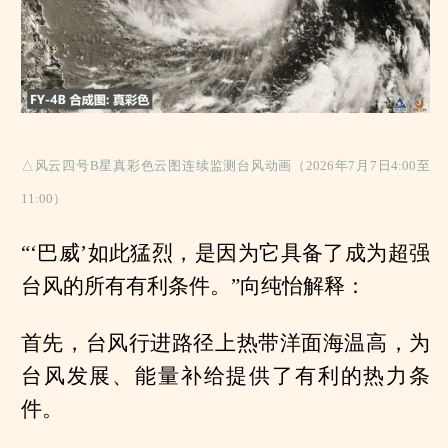
△风云四号B星真彩色云图连续监测台风动画（2026年7月7日4:00至
11:00）
“‘巴威’如此猛烈，是因为它具备了成为超强
台风的所有有利条件。”向纯怡解释：
首先，台风行进路径上热带洋面海温高，为
台风发展、能量补给提供了有利的热力条
件。