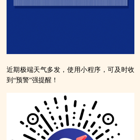
近期极端天气多发，使用小程序，可及时收
到“预警”强提醒！