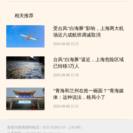
相关推荐
受台风“白海豚”影响，上海两大机
场近六成航班调减取消
2026-08-08 23:25
台风“白海豚”逼近，上海危险区域
已转移3万人
2026-08-08 21:50
“青海和兰州在抢一碗面？”青海媒
体：这种说法，格局小了
2026-08-08 21:21
新黄河新闻报料电话：0531-82061110 （24小时）