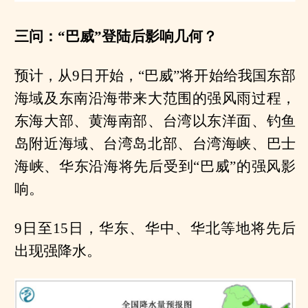
三问：“巴威”登陆后影响几何？
预计，从9日开始，“巴威”将开始给我国东部
海域及东南沿海带来大范围的强风雨过程，
东海大部、黄海南部、台湾以东洋面、钓鱼
岛附近海域、台湾岛北部、台湾海峡、巴士
海峡、华东沿海将先后受到“巴威”的强风影
响。
9日至15日，华东、华中、华北等地将先后
出现强降水。