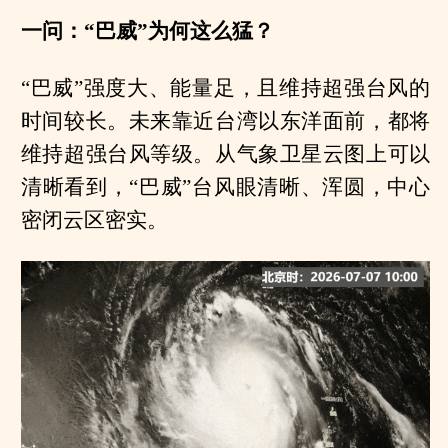
一问：“巴威”为何这么猛？
“巴威”强度大、能量足，且维持超强台风的
时间较长。未来靠近台湾以东洋面前，都将
维持超强台风等级。从气象卫星云图上可以
清晰看到，“巴威”台风眼清晰、浑圆，中心
密闭云区密实。