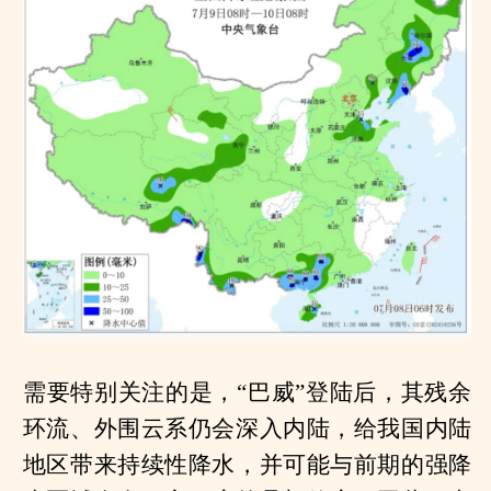
需要特别关注的是，“巴威”登陆后，其残余
环流、外围云系仍会深入内陆，给我国内陆
地区带来持续性降水，并可能与前期的强降