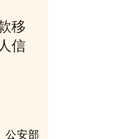
款移
人信
、公安部