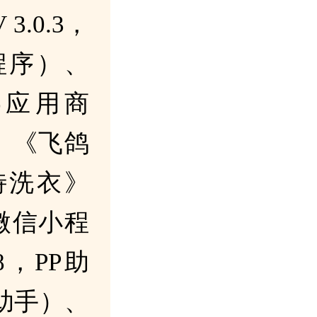
3.0.3，
程序）、
vo应用商
、《飞鸽
特洗衣》
微信小程
，PP助
P助手）、