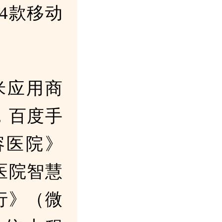
4款移动
小米应用商
2，百度手
容医院》
医院智慧
行》（微