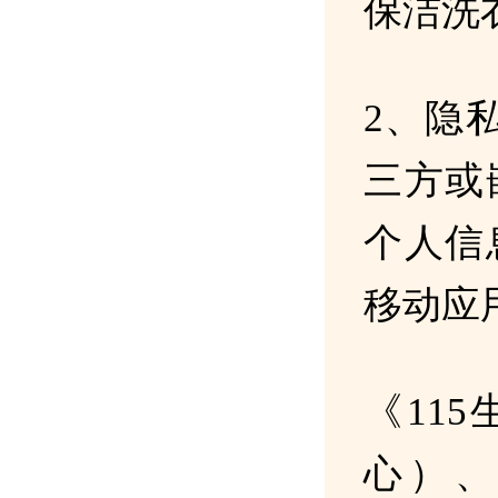
保洁洗
2、隐
三方或
个人信
移动应
《115
心）、《