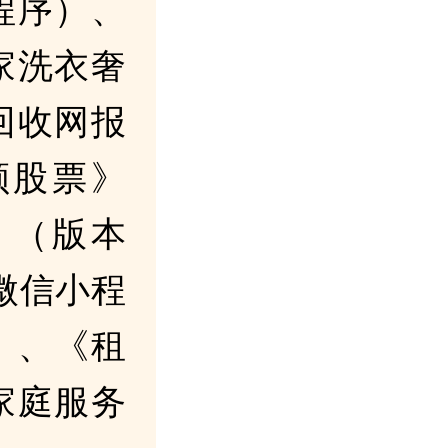
程序）、
家洗衣奢
回收网报
顺股票》
》（版本
（微信小程
）、《租
家庭服务