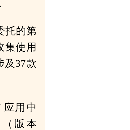
。
委托的第
收集使用
及37款
V 应用中
DK》（版本