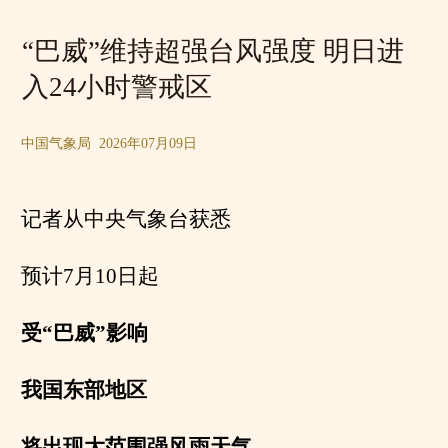
“巴威”维持超强台风强度 明日进
入24小时警戒区
中国气象局 2026年07月09日
记者从中央气象台获悉
预计7月10日起
受“巴威”影响
我国东部地区
将出现大范围强风雨天气