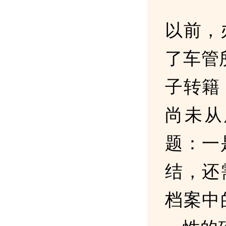
以前，
了车管所
子转籍
尚未从
题：一
结，还
档案中