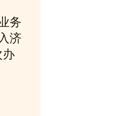
业务
入济
次办