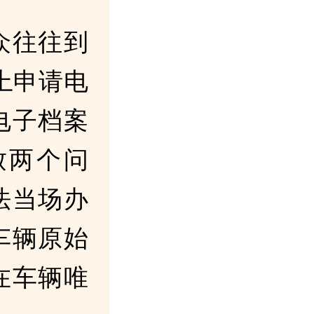
众往往到
”上申请电
电子档案
致两个问
法当场办
车辆原始
在车辆唯