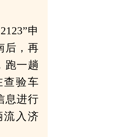
123”申
南后，再
，跑一趟
在查验车
信息进行
辆流入济