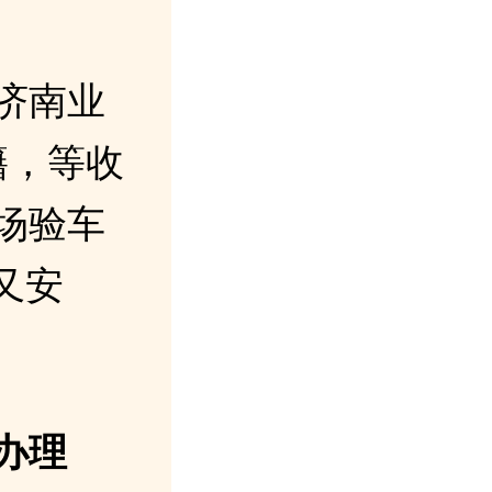
济南业
籍，等收
场验车
又安
办理