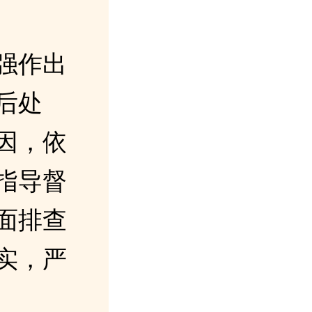
强作出
后处
因，依
指导督
面排查
实，严