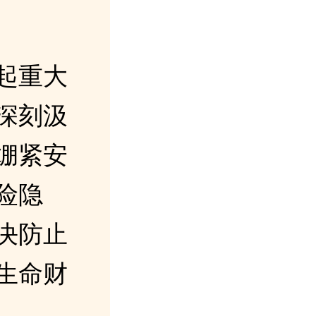
起重大
深刻汲
绷紧安
险隐
决防止
生命财