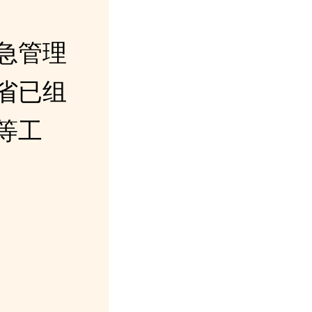
急管理
省已组
等工