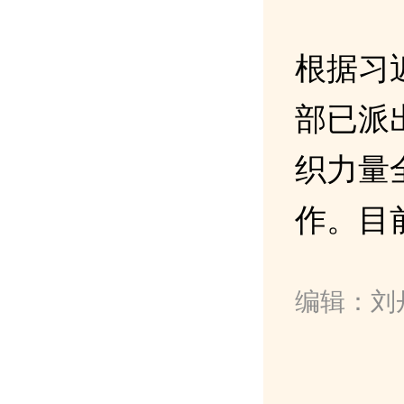
根据习
部已派
织力量
作。目
编辑：