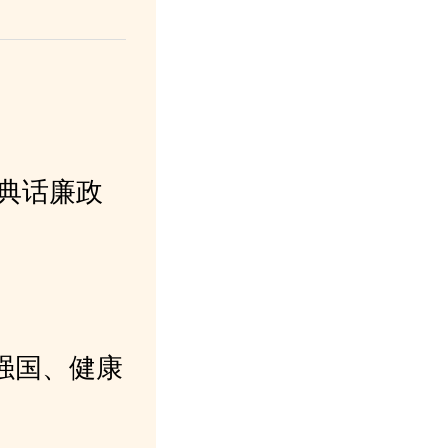
据典话廉政
强国、健康