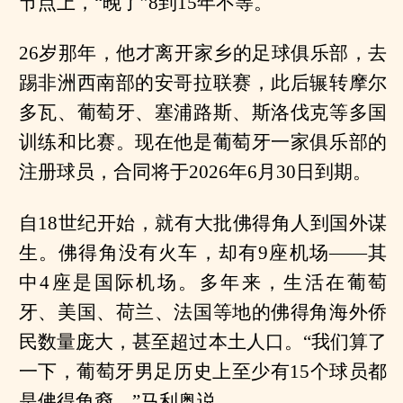
节点上，“晚了”8到15年不等。
26岁那年，他才离开家乡的足球俱乐部，去
踢非洲西南部的安哥拉联赛，此后辗转摩尔
多瓦、葡萄牙、塞浦路斯、斯洛伐克等多国
训练和比赛。现在他是葡萄牙一家俱乐部的
注册球员，合同将于2026年6月30日到期。
自18世纪开始，就有大批佛得角人到国外谋
生。佛得角没有火车，却有9座机场——其
中4座是国际机场。多年来，生活在葡萄
牙、美国、荷兰、法国等地的佛得角海外侨
民数量庞大，甚至超过本土人口。“我们算了
一下，葡萄牙男足历史上至少有15个球员都
是佛得角裔。”马利奥说。