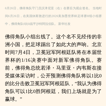
6月26日，佛得角队守门员沃津尼亚（右）在赛后为观众签名。 当地时
间6月26日，在美国休斯敦进行的2026美加墨世界杯足球赛H组小组赛
中，佛得角队0比0战平沙特阿拉伯队。 新华社发
佛得角队小组出线了。这个名不见经传的非
洲小国，把足球踢出了如此大的声响。北京
时间7月4日，卫冕冠军阿根廷队将在本届世
界杯的1/16决赛中面对新军佛得角队。赛
前，佛得角总统若泽・马里亚・内韦斯在接
受媒体采访时，公开预测佛得角队将以1比0
的比分击败卫冕冠军阿根廷队，“我认为佛得
角队可以1比0胜阿根廷，我们上场就是为了
赢球。”