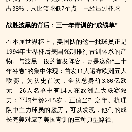
占38%，只比篮球低7个点，已经压过棒球。
战胜波黑的背后：三十年青训的“成绩单”
在本届世界杯上，美国队的这一批球员正是
1994年世界杯后美国强制推行青训体系的产
物。与波黑一役的首发阵容，更是这份“三十
年答卷”的集中体现：首发11人遍布欧洲五大
联赛，为队史首次；全队总身价3.86亿欧
元，26人名单中有14人在欧洲五大联赛效
力；平均年龄24.5岁，正值当打之年。梳理
队中主力球员的履历，可以发现，他们的成
长完美对应了美国青训的三种典型路径。