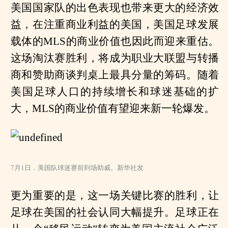
美国国家队的出色表现也带来更大的经济效
益，在注重商业利益的美国，美国足球发展
载体的MLS的商业价值也因此而迎来重估。
这场淘汰赛胜利，将成为职业大联盟与转播
商和赞助商谈判桌上最具分量的筹码。随着
美国足球人口的持续增长和球迷基础的扩
大，MLS的商业价值有望迎来新一轮爆发。
7月1日，美国队球迷赛前到场助威。新华社发
更为重要的是，这一场关键比赛的胜利，让
足球在美国的社会认同大幅提升。足球正在