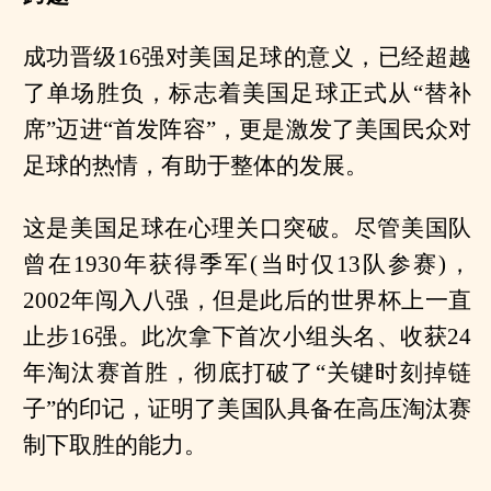
成功晋级16强对美国足球的意义，已经超越
了单场胜负，标志着美国足球正式从“替补
席”迈进“首发阵容”，更是激发了美国民众对
足球的热情，有助于整体的发展。
这是美国足球在心理关口突破。尽管美国队
曾在1930年获得季军(当时仅13队参赛)，
2002年闯入八强，但是此后的世界杯上一直
止步16强。此次拿下首次小组头名、收获24
年淘汰赛首胜，彻底打破了“关键时刻掉链
子”的印记，证明了美国队具备在高压淘汰赛
制下取胜的能力。