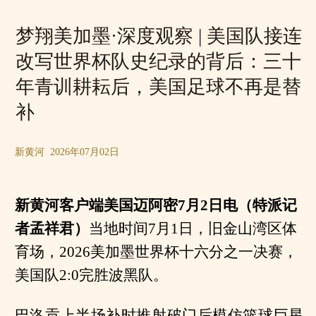
梦翔美加墨·深度观察 | 美国队接连
改写世界杯队史纪录的背后：三十
年青训耕耘后，美国足球不再是替
补
新黄河 2026年07月02日
新黄河客户端美国迈阿密7月2日电（特派记
者孟祥君）
当地时间7月1日，旧金山湾区体
育场，2026美加墨世界杯十六分之一决赛，
美国队2:0完胜波黑队。
巴洛贡上半场补时推射破门后模仿篮球巨星