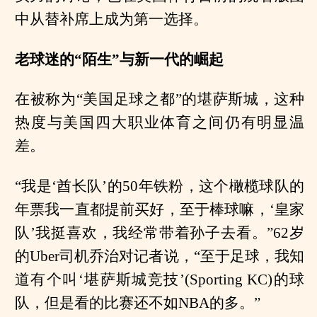
中从替补席上成为第一选择。
老球迷的“陌生”与新一代的崛起
在被称为“美国足球之都”的堪萨斯城，这种
热度与美国四大职业体育之间仍有明显温
差。
“我是‘酋长队’的50年铁粉，这个橄榄球队的
年票我一直都提前买好，至于棒球嘛，‘皇家
队’我挺喜欢，我经常带着孙子去看。”62岁
的Uber司机乔治对记者说，“至于足球，我知
道有个叫‘堪萨斯城竞技’(Sporting KC)的球
队，但是看的比赛还不如NBA的多。”