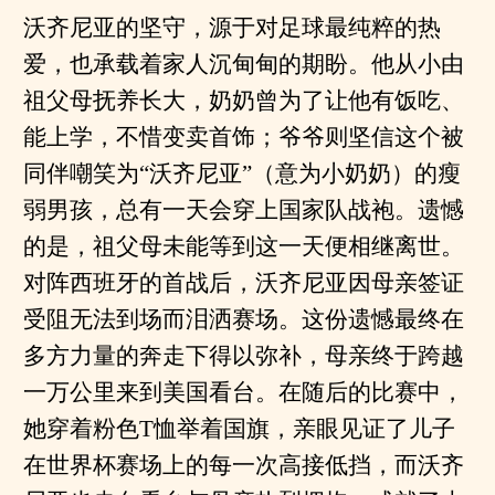
沃齐尼亚的坚守，源于对足球最纯粹的热
爱，也承载着家人沉甸甸的期盼。他从小由
祖父母抚养长大，奶奶曾为了让他有饭吃、
能上学，不惜变卖首饰；爷爷则坚信这个被
同伴嘲笑为“沃齐尼亚”（意为小奶奶）的瘦
弱男孩，总有一天会穿上国家队战袍。遗憾
的是，祖父母未能等到这一天便相继离世。
对阵西班牙的首战后，沃齐尼亚因母亲签证
受阻无法到场而泪洒赛场。这份遗憾最终在
多方力量的奔走下得以弥补，母亲终于跨越
一万公里来到美国看台。在随后的比赛中，
她穿着粉色T恤举着国旗，亲眼见证了儿子
在世界杯赛场上的每一次高接低挡，而沃齐