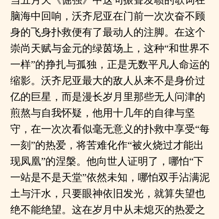
当五月天《倔强》中这句振聋发聩的歌词在
脑海中回响，沃齐尼亚在门前一次次奋不顾
身的飞身扑救便有了最动人的注脚。在这个
崇尚天赋与金元的绿茵场上，这种“和世界不
一样”的挣扎与孤独，正是无数平凡人命运的
缩影。沃齐尼亚最大的敌人从来不是身价过
亿的巨星，而是漫长岁月里那些无人问津的
煎熬与自我怀疑，他用十几年的自律与坚
守，在一次次看似毫无意义的扑救中享受“每
一刻”的热爱，将苦难化作“被火烧过才能出
现凤凰”的涅槃。他向世人证明了，哪怕“下
一站是不是天堂”依然未知，哪怕双手沾满泥
土与汗水，只要眼神依旧发光，就算失望也
绝不能绝望。这在岁月中从未熄灭的热爱之