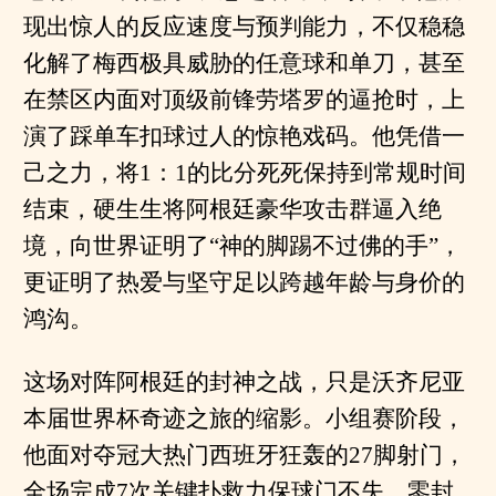
现出惊人的反应速度与预判能力，不仅稳稳
化解了梅西极具威胁的任意球和单刀，甚至
在禁区内面对顶级前锋劳塔罗的逼抢时，上
演了踩单车扣球过人的惊艳戏码。他凭借一
己之力，将1：1的比分死死保持到常规时间
结束，硬生生将阿根廷豪华攻击群逼入绝
境，向世界证明了“神的脚踢不过佛的手”，
更证明了热爱与坚守足以跨越年龄与身价的
鸿沟。
这场对阵阿根廷的封神之战，只是沃齐尼亚
本届世界杯奇迹之旅的缩影。小组赛阶段，
他面对夺冠大热门西班牙狂轰的27脚射门，
全场完成7次关键扑救力保球门不失，零封