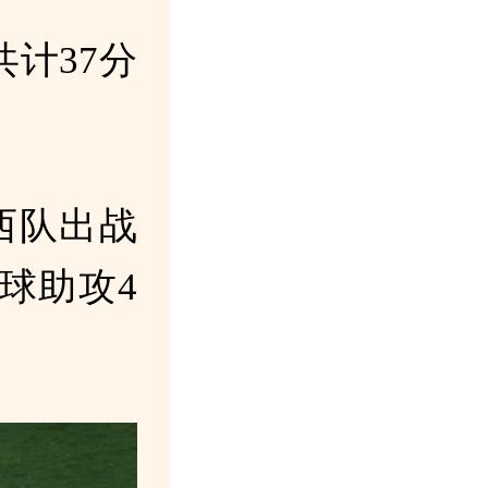
计37分
西队出战
球助攻4