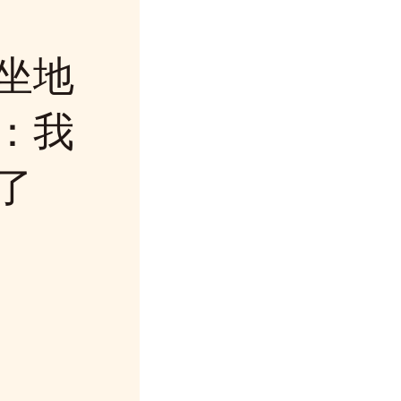
坐地
：我
了