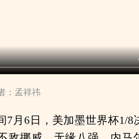
者：孟祥祎
间7月6日，美加墨世界杯1/8
2不敌挪威，无缘八强。内马