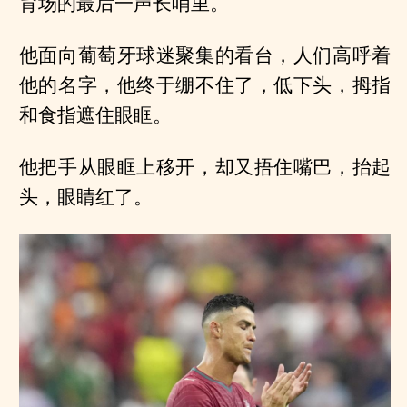
育场的最后一声长哨里。
他面向葡萄牙球迷聚集的看台，人们高呼着
他的名字，他终于绷不住了，低下头，拇指
和食指遮住眼眶。
他把手从眼眶上移开，却又捂住嘴巴，抬起
头，眼睛红了。