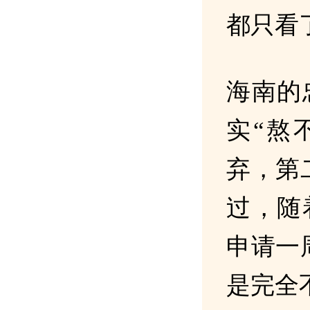
都只看
海南的
实“熬
弃，第
过，随
申请一
是完全