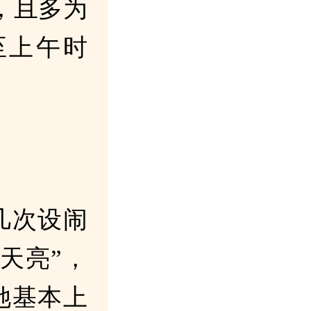
，且多为
至上午时
几次设闹
天亮”，
她基本上