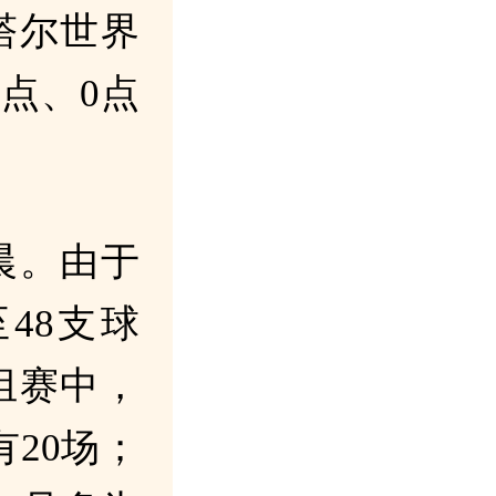
卡塔尔世界
点、0点
晨。由于
48支球
组赛中，
20场；