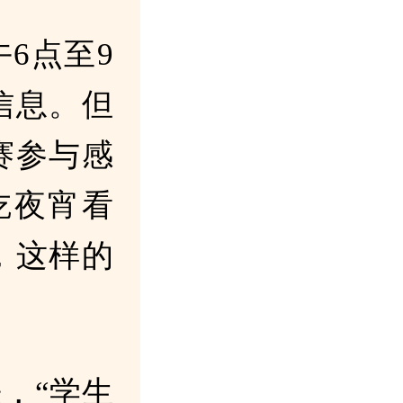
6点至9
信息。但
赛参与感
吃夜宵看
，这样的
，“学生