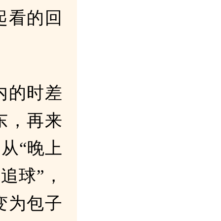
起看的回
内的时差
东，再来
从“晚上
追球”，
变为包子