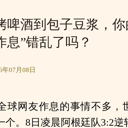
烤啤酒到包子豆浆，你
作息”错乱了吗？
6年07月08日
全球网友作息的事情不多，
一个。8日凌晨阿根廷队3:2逆