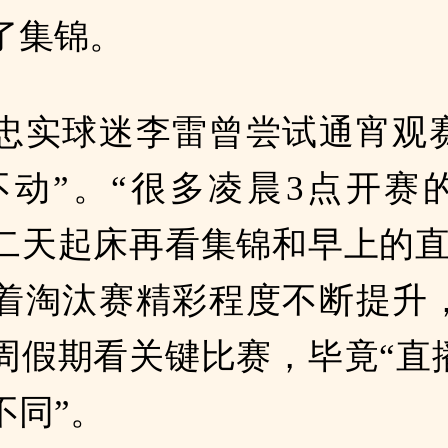
了集锦。
忠实球迷李雷曾尝试通宵观
不动”。“很多凌晨3点开赛
二天起床再看集锦和早上的直
着淘汰赛精彩程度不断提升
周假期看关键比赛，毕竟“直
不同”。