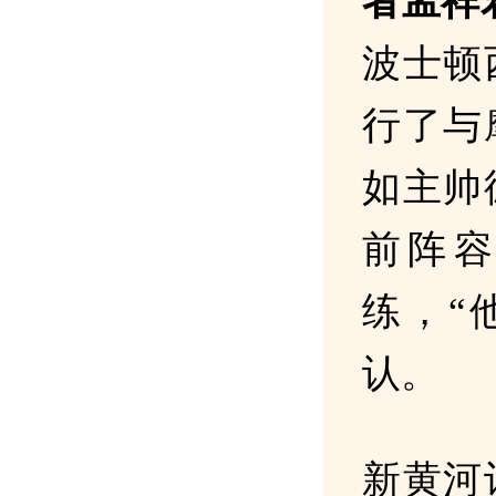
者孟祥
波士顿
行了与
如主帅
前阵
练，“
认。
新黄河