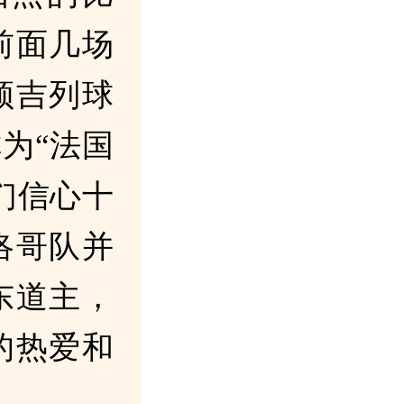
前面几场
顿吉列球
为“法国
们信心十
洛哥队并
东道主，
的热爱和