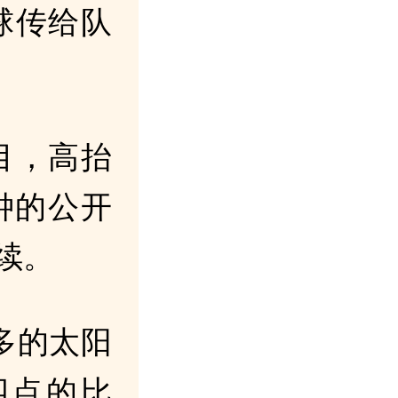
球传给队
目，高抬
钟的公开
续。
多的太阳
四点的比