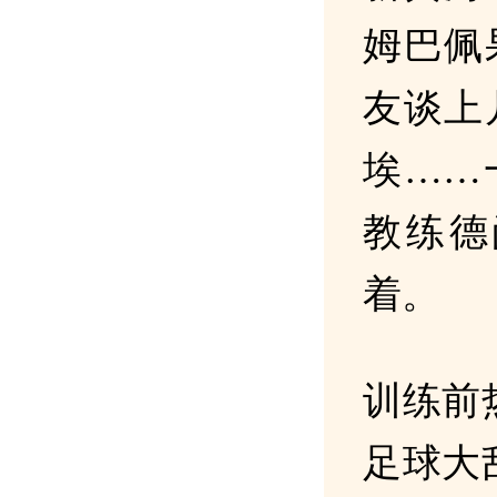
姆巴佩
友谈上
埃……
教练德
着。
训练前
足球大