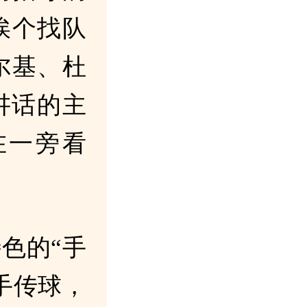
挨个找队
尔基、杜
讲话的主
在一旁看
色的“手
手传球，