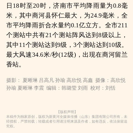
日18时至20时，济南市平均降雨量为0.8毫
米，其中商河县怀仁最大，为24.9毫米，全
市平均降雨折合水量约0.1亿立方。全市211
个测站中共有21个测站阵风达到8级以上，
其中11个测站达到9级，3个测站达到10级。
最大风速34.6米/秒(12级)，出现在商河留兰
香站。
摄影： 夏晰琳 吕高凡 孙瑜 高欣悦 高鑫 摄像：高欣悦
孙瑜 夏晰琳 李震 编辑：韩璐莹 刘雨 校对：刘恬
【版权声明】
本稿件为独家原创，版权为新黄河全媒体传播（山东）集团有限公司所有，未
经授权，严禁转载；转载或者引用请注明来源及作者，如有违反，依法保留追
究权。