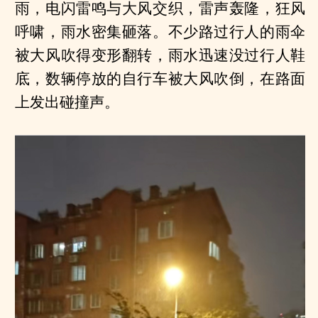
雨，电闪雷鸣与大风交织，雷声轰隆，狂风
呼啸，雨水密集砸落。不少路过行人的雨伞
被大风吹得变形翻转，雨水迅速没过行人鞋
底，数辆停放的自行车被大风吹倒，在路面
上发出碰撞声。