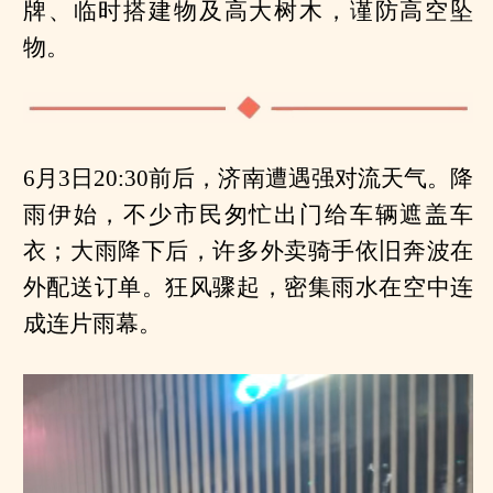
牌、临时搭建物及高大树木，谨防高空坠
物。
6月3日20:30前后，济南遭遇强对流天气。降
雨伊始，不少市民匆忙出门给车辆遮盖车
衣；大雨降下后，许多外卖骑手依旧奔波在
外配送订单。狂风骤起，密集雨水在空中连
成连片雨幕。