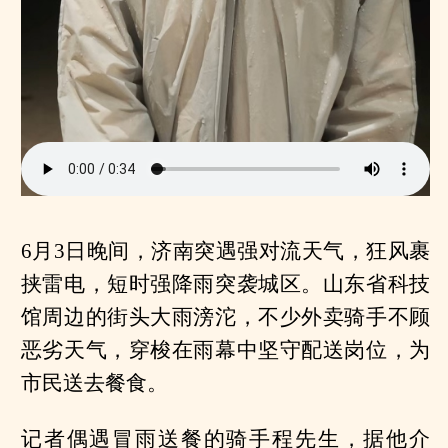
6月3日晚间，济南突遇强对流天气，狂风裹
挟雷电，短时强降雨突袭城区。山东省科技
馆周边的街头大雨滂沱，不少外卖骑手不顾
恶劣天气，穿梭在雨幕中坚守配送岗位，为
市民送去餐食。
记者偶遇冒雨送餐的骑手程先生，据他介