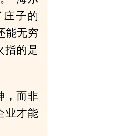
了庄子的
还能无穷
火指的是
神，而非
企业才能