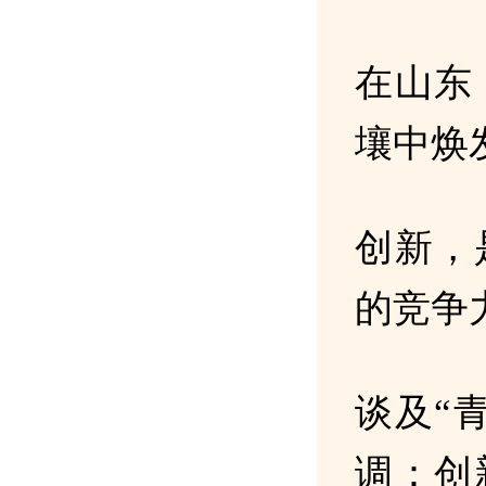
在山东
壤中焕
创新，
的竞争
谈及“
调：创