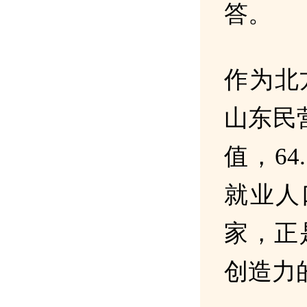
答。
作为北
山东民
值，64
就业人
家，正
创造力