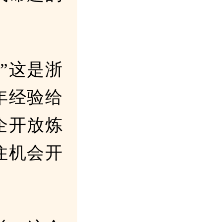
”这是浙
年经验给
企开放炼
住机会开