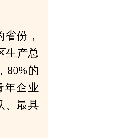
的省份，
区生产总
，80%的
青年企业
跃、最具