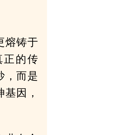
更熔铸于
真正的传
抄，而是
神基因，