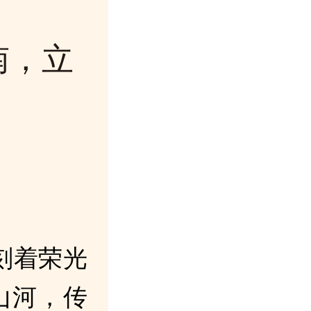
南，立
刻着荣光
山河，传