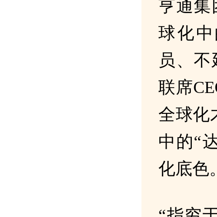
亨通集
球化中
员、不
联席C
全球化
中的“
化底色
“指穷