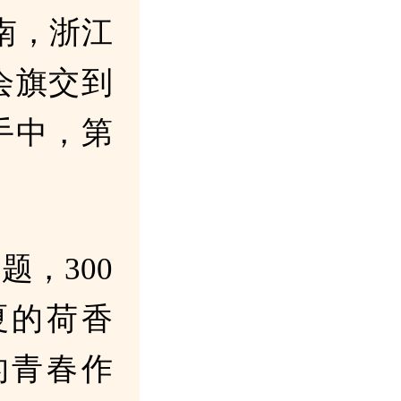
南，浙江
会旗交到
手中，第
题，300
夏的荷香
的青春作