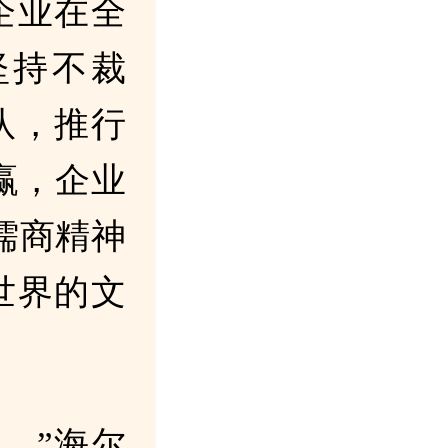
企业在全
坚持不裁
队，推行
赢，企业
儒商精神
世界的文
。”海尔