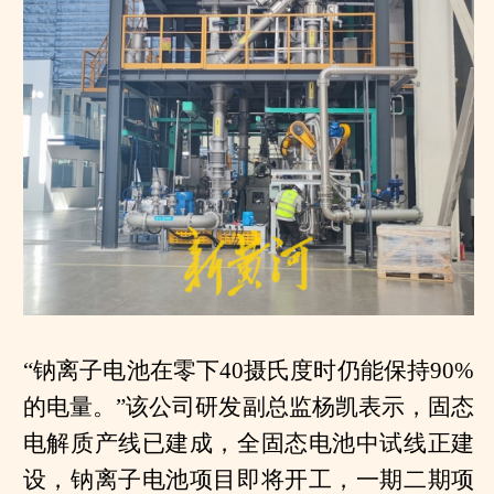
“钠离子电池在零下40摄氏度时仍能保持90%
的电量。”该公司研发副总监杨凯表示，固态
电解质产线已建成，全固态电池中试线正建
设，钠离子电池项目即将开工，一期二期项