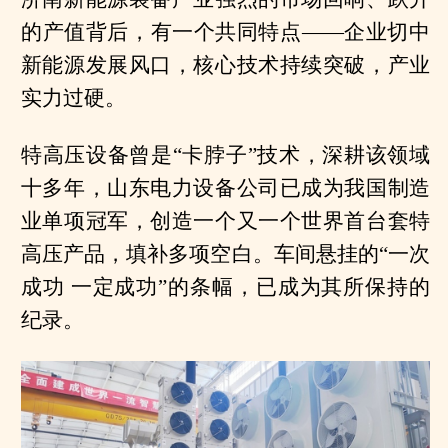
的产值背后，有一个共同特点——企业切中
新能源发展风口，核心技术持续突破，产业
实力过硬。
特高压设备曾是“卡脖子”技术，深耕该领域
十多年，山东电力设备公司已成为我国制造
业单项冠军，创造一个又一个世界首台套特
高压产品，填补多项空白。车间悬挂的“一次
成功 一定成功”的条幅，已成为其所保持的
纪录。