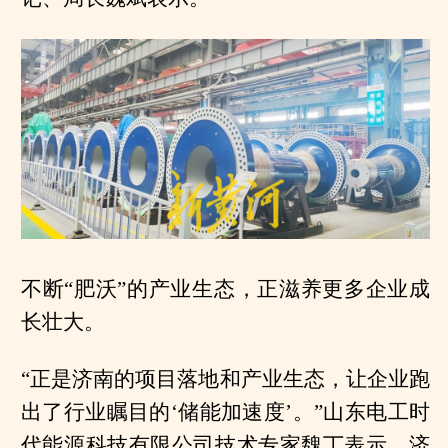
不断“肥沃”的产业生态，正滋养更多企业成
长壮大。
“正是济南的项目落地和产业生态，让企业跑
出了行业瞩目的‘储能加速度’。”山东电工时
代能源科技有限公司技术专家魏丁表示，济