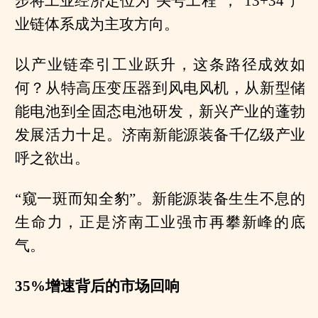
步将工业经济定位为“头号工程”，“13+34”产
业链体系成为主攻方向。
以产业链牵引工业跃升，这条路径成效如
何？从特高压变压器到风电风机，从新型储
能电池到全固态电池研发，新兴产业的蓬勃
发展活力十足。济南新能源装备千亿级产业
呼之欲出。
“窥一斑而知全豹”。新能源装备生生不息的
生命力，正是济南工业强市再攀新峰的底
气。
35%增速背后的市场回响