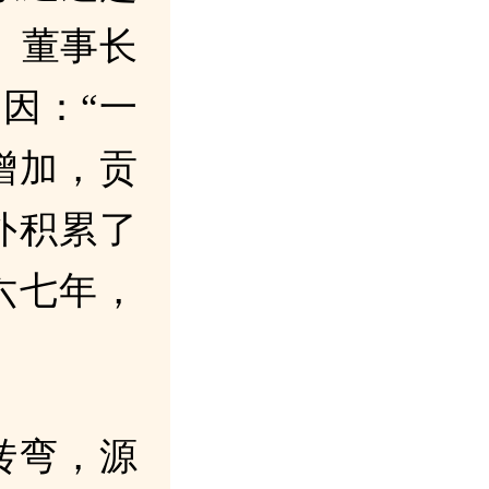
。董事长
因：“一
增加，贡
外积累了
六七年，
转弯，源