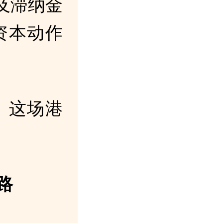
及滞纳金
资本动作
。这场港
路