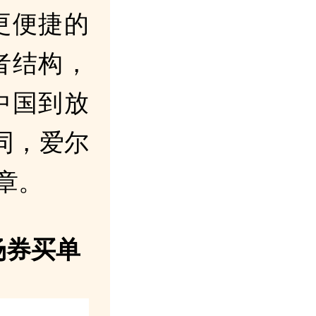
更便捷的
者结构，
中国到放
同，爱尔
章。
场券买单