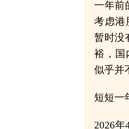
一年前
考虑港
暂时没
裕，国
似乎并
短短一
2026