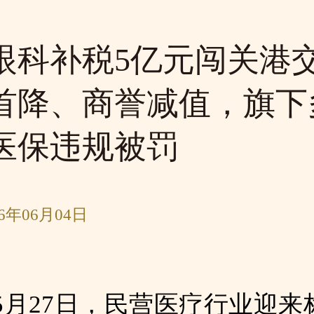
眼科补税5亿元闯关港
首降、商誉减值，旗下
医保违规被罚
6年06月04日
年5月27日，民营医疗行业迎