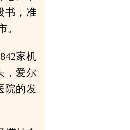
股书，准
市。
42家机
头，爱尔
医院的发