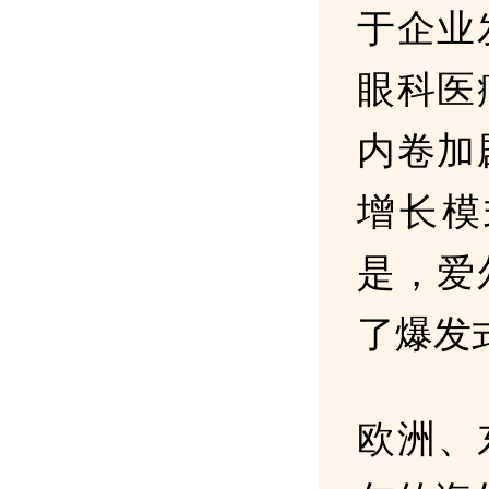
于企业
眼科医
内卷加
增长模
是，爱
了爆发
欧洲、