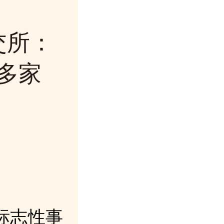
交所：
多家
来标志性事