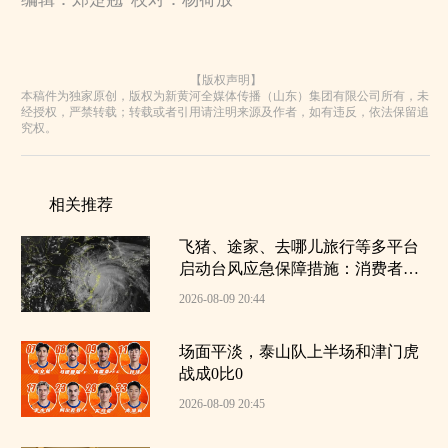
【版权声明】
本稿件为独家原创，版权为新黄河全媒体传播（山东）集团有限公司所有，未
经授权，严禁转载；转载或者引用请注明来源及作者，如有违反，依法保留追
究权。
相关推荐
飞猪、途家、去哪儿旅行等多平台
启动台风应急保障措施：消费者如
受台风影响被迫取消或改变行程，
2026-08-09 20:44
可申请无损退改
场面平淡，泰山队上半场和津门虎
战成0比0
2026-08-09 20:45