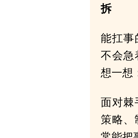
拆
能扛事
不会急
想一想
面对棘
策略、
常能把