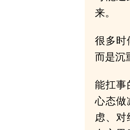
来。
很多时
而是沉
能扛事
心态做
虑、对