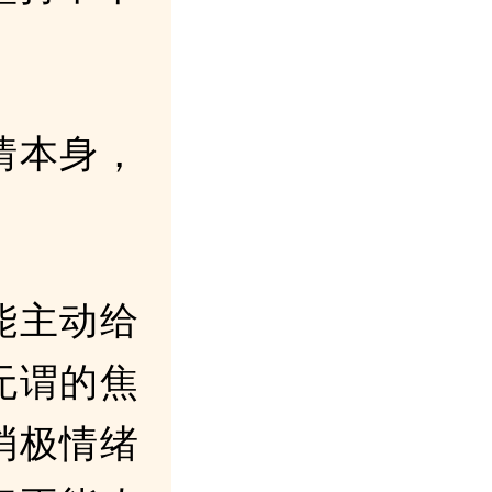
情本身，
能主动给
无谓的焦
消极情绪