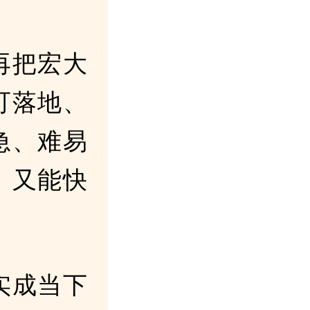
再把宏大
可落地、
急、难易
、又能快
实成当下