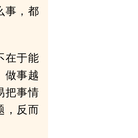
么事，都
不在于能
。做事越
易把事情
题，反而