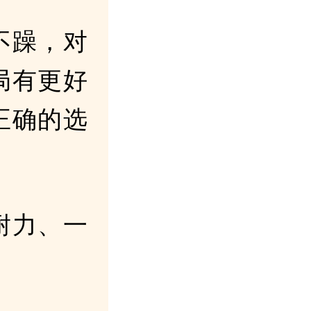
不躁，对
局有更好
正确的选
耐力、一