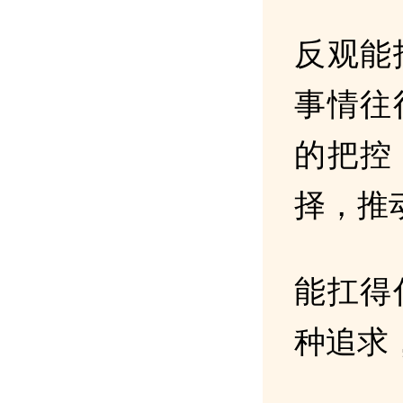
反观能
事情往
的把控
择，推
能扛得
种追求