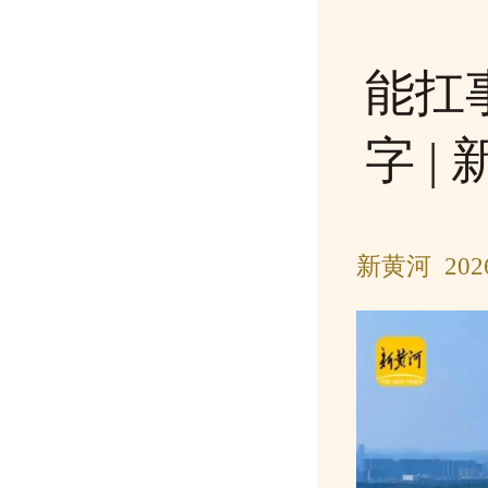
能扛
字 |
新黄河 202