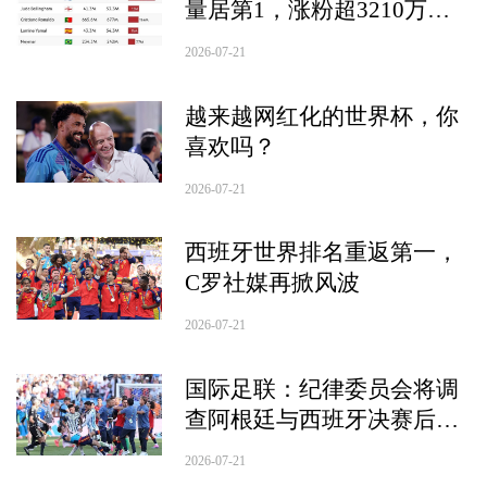
量居第1，涨粉超3210万，
佛得角“门神”沃齐尼亚紧跟
2026-07-21
其后，涨粉近3000万
越来越网红化的世界杯，你
喜欢吗？
2026-07-21
西班牙世界排名重返第一，
C罗社媒再掀风波
2026-07-21
国际足联：纪律委员会将调
查阿根廷与西班牙决赛后大
规模冲突，以确认是否存在
2026-07-21
违规情况