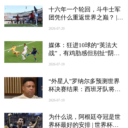
十六年一个轮回，斗牛士军
团凭什么重返世界之巅？ |
深度
2026-07-20
媒体：狂进10球的“英法大
战”，有鸡肋感但别扯“阴谋
论”
2026-07-19
“外星人”罗纳尔多预测世界
杯决赛结果：西班牙队将轻
松夺冠
2026-07-19
为什么说，阿根廷夺冠是世
界杯最好的安排 | 世界杯决