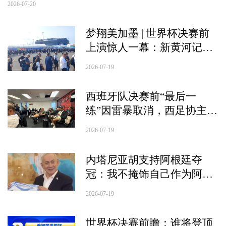
2026-07-20
梦翔美加墨 | 世界杯决赛前
上演惊人一幕：新黄河记者
提前7小时赶到球场遭遇入
2026-07-19
场大排队，最早的凌晨5点
多就来排队
西班牙队决赛前“最后一
练”因雷暴取消，西足协主
席：对球员和主教练非常有
2026-07-19
信心
内塔尼亚胡支持阿根廷夺
冠：我不掩饰自己作为阿根
廷球迷的身份
2026-07-19
世界杯决赛前瞻：谁将登顶