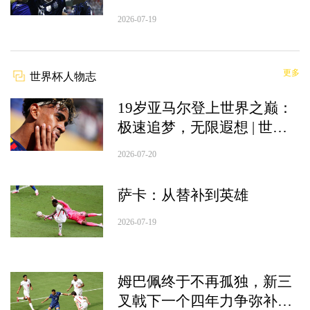
赛前瞻
2026-07-19
更多
世界杯人物志
19岁亚马尔登上世界之巅：
极速追梦，无限遐想 | 世界
杯人物志
2026-07-20
萨卡：从替补到英雄
2026-07-19
姆巴佩终于不再孤独，新三
叉戟下一个四年力争弥补遗