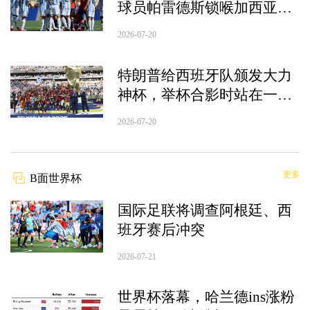
球员帕雷德斯锁喉加西亚、
抱摔加维，吃到红牌
2026-07-20
特朗普给西班牙队颁发大力
神杯，举杯合影时站在一旁
鼓掌微笑，姆巴佩10球夺金
2026-07-20
靴奖
更多
B面世界杯
国际足联将调查阿根廷、西
班牙赛后冲突
2026-07-21
世界杯落幕，哈兰德ins涨粉