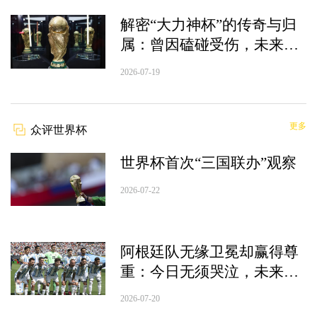
解密“大力神杯”的传奇与归
属：曾因磕碰受伤，未来仅
能再刻5支冠军名
2026-07-19
更多
众评世界杯
世界杯首次“三国联办”观察
2026-07-22
阿根廷队无缘卫冕却赢得尊
重：今日无须哭泣，未来仍
然明媚
2026-07-20