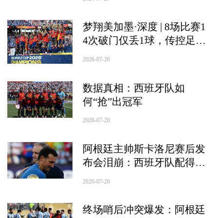
梦翔美加墨·深度 | 8场比赛1
4次破门仅丢1球，传控足球
不再是“绣花”技艺，钢铁斗
2026-07-20
牛士这样练就
数据真相：西班牙队如
何“抢”出冠军
2026-07-20
阿根廷主帅斯卡洛尼赛后发
布会泪崩：西班牙队配得上
胜利，还没和梅西聊过未来
2026-07-20
打算
终场哨后冲突爆发：阿根廷