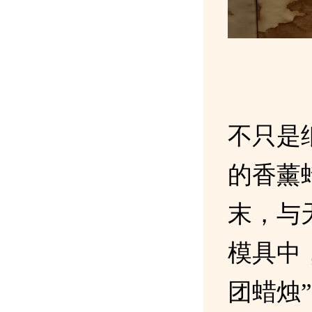
不只是
的香薰
末，与
模具中
团蜡烛