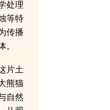
学处理
烛等特
为传播
体。
这片土
大熊猫
与自然