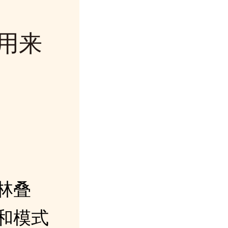
用来
林叠
和模式