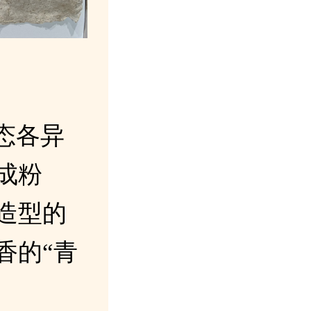
态各异
成粉
造型的
香的“青