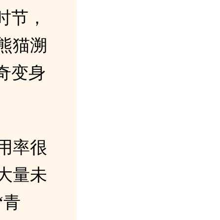
时节，
熊猫溯
奇变身
用率很
大量未
“青