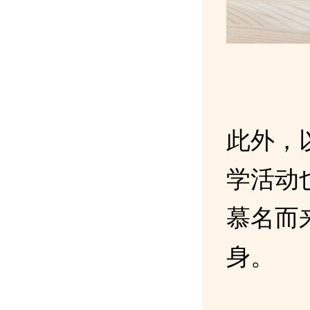
此外，
学活动
慕名而
身。