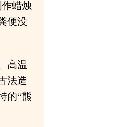
制作蜡烛
粪便没
、高温
古法造
特的“熊