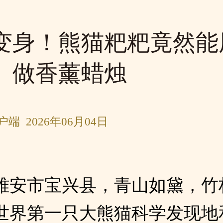
变身！熊猫粑粑竟然能
、做香薰蜡烛
端 2026年06月04日
雅安市宝兴县，青山如黛，竹
世界第一只大熊猫科学发现地