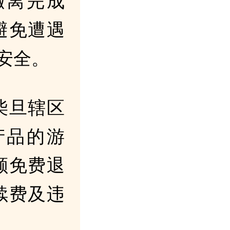
撤离完成
避免遭遇
安全。
柴旦辖区
产品的游
额免费退
续费及违