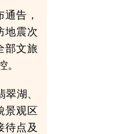
布通告，
防地震次
全部文旅
控。
内翡翠湖、
貌景观区
接待点及