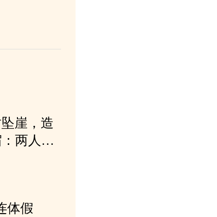
时坠崖，造
宿：两人在
坠落
连体假