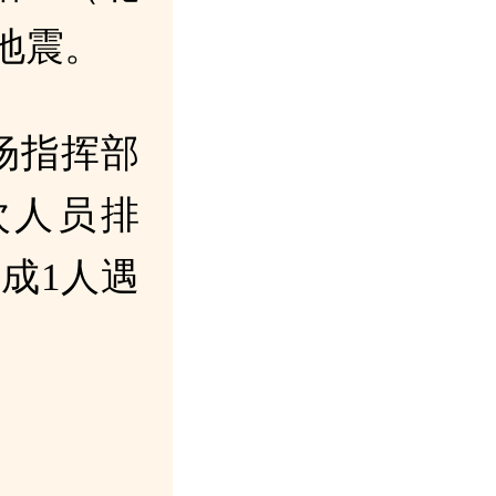
级地震。
场指挥部
次人员排
成1人遇
。