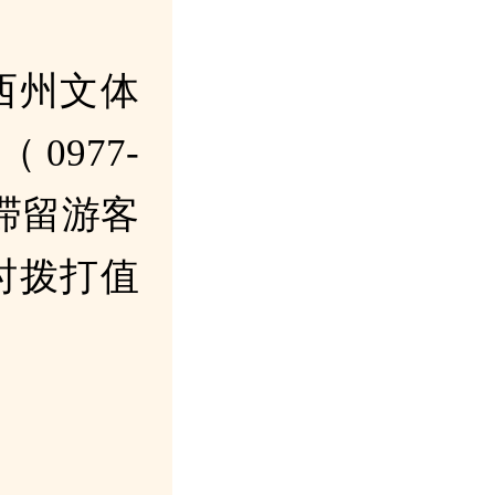
西州文体
977-
，滞留游客
时拨打值