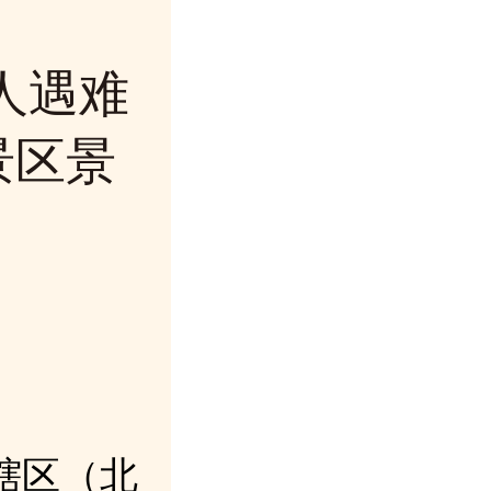
人遇难
景区景
直辖区（北