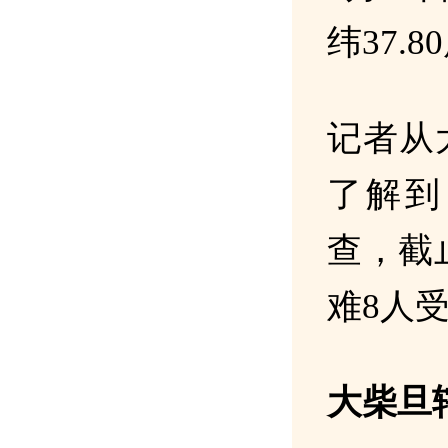
纬37.
记者从
了解到
查，截
难8人
大柴旦