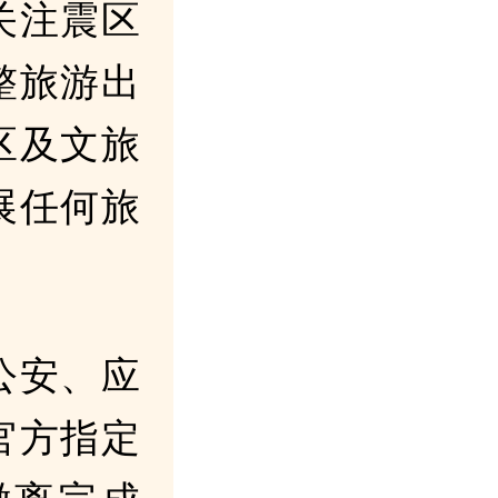
关注震区
整旅游出
区及文旅
展任何旅
公安、应
官方指定