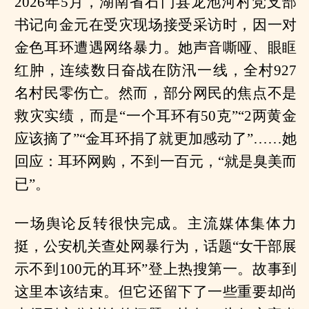
2026年5月，湖南省石门县龙池河村党支部
书记向金元在受灾现场接受采访时，因一对
金色耳环遭遇网络暴力。她声音嘶哑、眼眶
红肿，连续数日奋战在防汛一线，全村927
名村民零伤亡。然而，部分网民的焦点不是
救灾实绩，而是“一个耳环有50克”“2两黄金
应该摘了”“金耳环捐了就更加感动了”……她
回应：耳环网购，不到一百元，“就是臭美而
已”。
一场舆论反转很快完成。主流媒体集体力
挺，公安机关查处网暴行为，话题“女干部展
示不到100元的耳环”登上热搜第一。故事到
这里本该结束。但它还留下了一些重要却尚