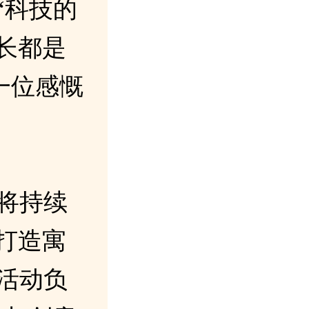
“科技的
长都是
一位感慨
将持续
打造寓
活动负