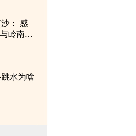
沙： 感
沿与岭南文
格跳水为啥