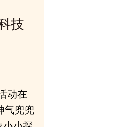
科技
活动在
神气兜兜
位小小探