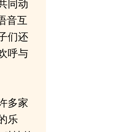
共同动
语音互
子们还
欢呼与
许多家
的乐