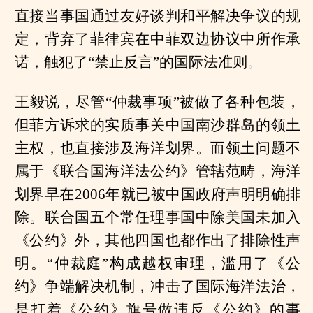
直接当事国通过友好谈判和平解决争议的规
定，背弃了菲律宾在中菲双边协议中所作承
诺，触犯了“禁止反言”的国际法准则。
王毅说，尽管“仲裁事项”被做了各种包装，
但菲方诉求的实质事关中国南沙群岛的领土
主权，也直接涉及海洋划界。而领土问题不
属于《联合国海洋法公约》管辖范畴，海洋
划界早在2006年就已被中国政府声明明确排
除。联合国五个常任理事国中除美国未加入
《公约》外，其他四国也都作出了排除性声
明。“仲裁庭”构成越权审理，滥用了《公
约》争端解决机制，冲击了国际海洋法治，
是打着《公约》旗号做违反《公约》的事