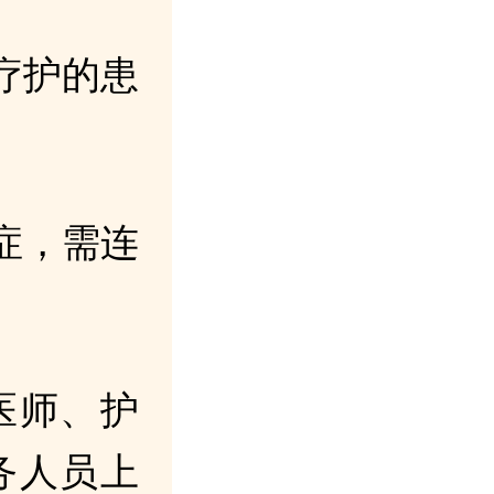
疗护的患
症，需连
医师、护
务人员上