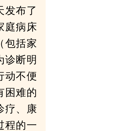
天发布了
家庭病床
（包括家
为诊断明
行动不便
有困难的
诊疗、康
过程的一