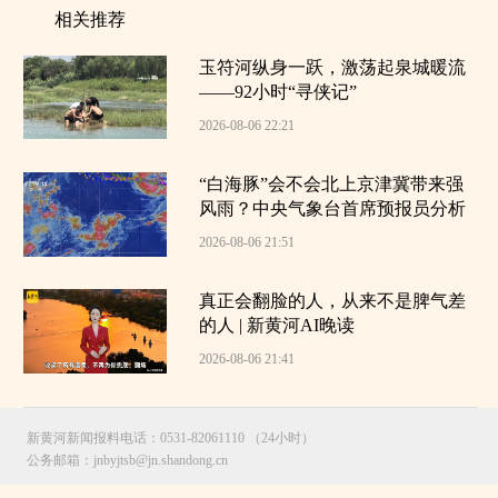
相关推荐
玉符河纵身一跃，激荡起泉城暖流
——92小时“寻侠记”
2026-08-06 22:21
“白海豚”会不会北上京津冀带来强
风雨？中央气象台首席预报员分析
2026-08-06 21:51
真正会翻脸的人，从来不是脾气差
的人 | 新黄河AI晚读
2026-08-06 21:41
新黄河新闻报料电话：0531-82061110 （24小时）
公务邮箱：jnbyjtsb@jn.shandong.cn