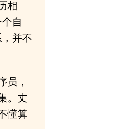
历相
一个自
系，并不
序员，
集。丈
不懂算