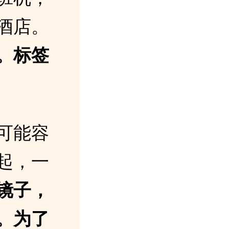
酒店。
。标签
可能容
起，一
镜子，
。为了