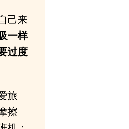
自己来
吸一样
要过度
爱旅
摩擦
班机；