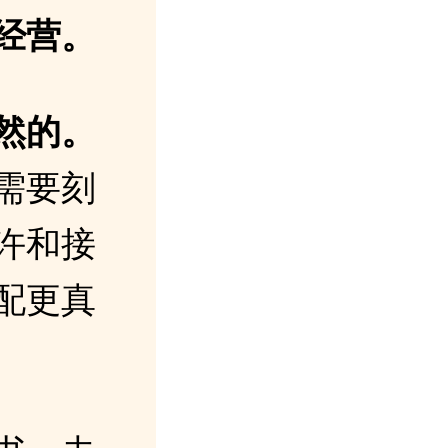
经营。
然的。
需要刻
许和接
配更真