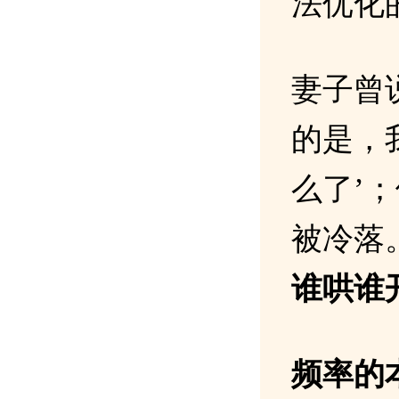
法优化
妻子曾
的是，
么了’
被冷落
谁哄谁
频率的