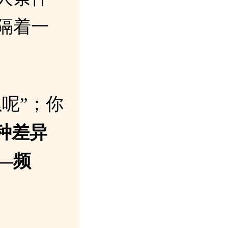
隔着一
呢”；你
种差异
—频