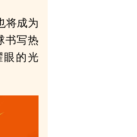
也将成为
球书写热
耀眼的光