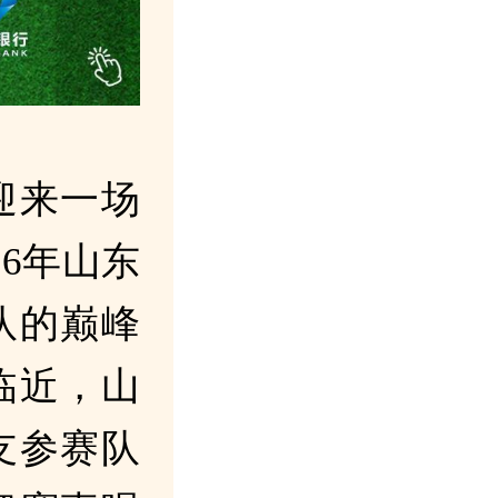
迎来一场
26年山东
队的巅峰
临近，山
支参赛队