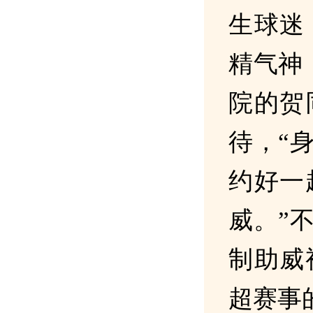
生球迷
精气神
院的贺
待，“
约好一
威。”
制助威
超赛事