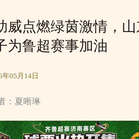
助威点燃绿茵激情，山
子为鲁超赛事加油
6年05月14日
者：夏晰琳