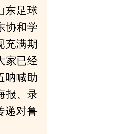
山东足球
东协和学
现充满期
大家已经
伍呐喊助
海报、录
传递对鲁