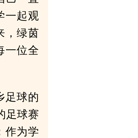
学一起观
来，绿茵
每一位全
乡足球的
的足球赛
；作为学