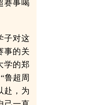
超赛事喝
学子对这
赛事的关
大学的郑
“鲁超周
以赴，为
自己一直