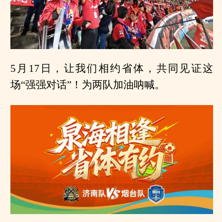
5月17日，让我们相约省体，共同见证这
场“强强对话”！为两队加油呐喊。